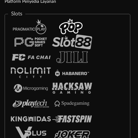
Platform Penyedia Layanan
Slots