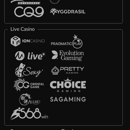
Live Casino