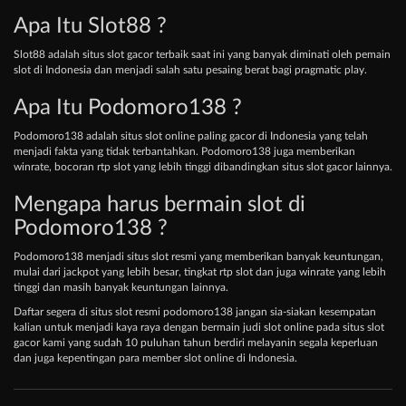
Apa Itu Slot88 ?
Slot88 adalah situs slot gacor terbaik saat ini yang banyak diminati oleh pemain
slot di Indonesia dan menjadi salah satu pesaing berat bagi pragmatic play.
Apa Itu Podomoro138 ?
Podomoro138 adalah situs slot online paling gacor di Indonesia yang telah
menjadi fakta yang tidak terbantahkan. Podomoro138 juga memberikan
winrate, bocoran rtp slot yang lebih tinggi dibandingkan situs slot gacor lainnya.
Mengapa harus bermain slot di
Podomoro138 ?
Podomoro138 menjadi situs slot resmi yang memberikan banyak keuntungan,
mulai dari jackpot yang lebih besar, tingkat rtp slot dan juga winrate yang lebih
tinggi dan masih banyak keuntungan lainnya.
Daftar segera di situs slot resmi podomoro138 jangan sia-siakan kesempatan
kalian untuk menjadi kaya raya dengan bermain judi slot online pada situs slot
gacor kami yang sudah 10 puluhan tahun berdiri melayanin segala keperluan
dan juga kepentingan para member slot online di Indonesia.