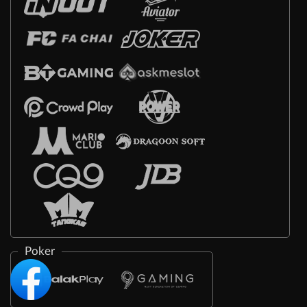
Poker