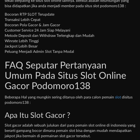
sekali berpaling ke situs slot online lainnya. berikut adalah keuntungan yang
bisa didapatkan jika anda menjadi member pada situs slot podomoro138 :
Bocoran RTP SLOT Terupdate
Transaksi Lebih Cepat
Bocoran Pola Gacor & Jam Gacor
Customer Service 24 Jam Siap Melayani
Metode Deposit dan Withdraw Terlengkap dan Mudah
Winrate Lebih Tinggi
Jackpot Lebih Besar
Peluang Menjadi Admin Slot Tanpa Modal
FAQ Seputar Pertanyaan
Umum Pada Situs Slot Online
Gacor Podomoro138
Beberapa Hal yang mungkin sering ditanya oleh para calon pemain
slot
disitus
podomoro138 :
Apa Itu Slot Gacor ?
Slot gacor adalah sebuah julukan dari para pemain slot online di indonesia yang
berarti gampang bocor dimana pemain slot bisa dengan mudah mendapatkan
jakpot jika bermain di permainan slot gacor tersebut.