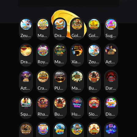
Zeustrike
Mahjong Roar
Dragon Chi's Quest 2
Golden Egypt
Golden Football
Sugar Crush
Dragon Chi’s Quest
Royal Ace
Maya: Elemental Totem 2
Xiang Qi Ways 2
Zeustrike Xmas
Aztec: Gold Temple
Aztec: Bonus Hunt
Crazy Bounty: Jackpot
PUBG2
Maya: Elemental Totem
Buffalo Rush
Dark Ritual
Squid Game 2: Mukunghwa
Rhapsody of Muertos
Buffalo Rush HIGHROLLER
Hungry Slime
Slotto 4D
Disco 777 Hold and Win