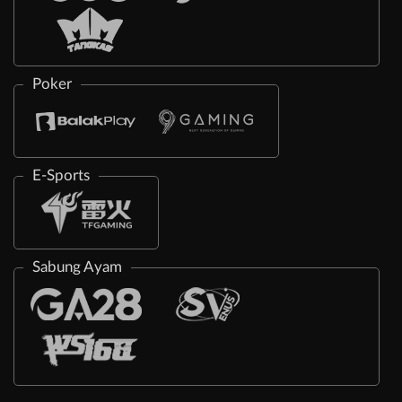
Poker
E-Sports
Sabung Ayam