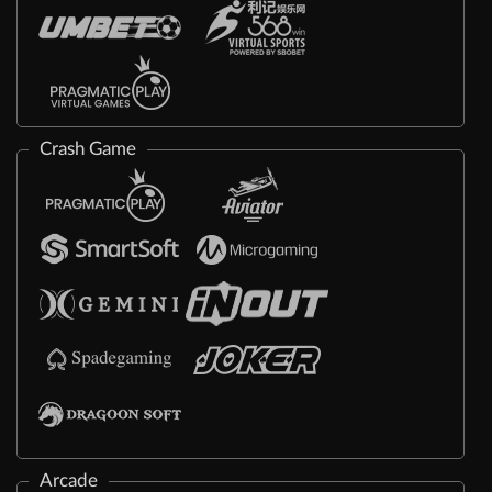
Crash Game
Arcade