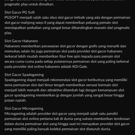
pragmatic play untuk dimaikan.
Slot Gacor PG Soft
PGSOFT menjadi salah satu situs slot gacor terbaik yang ada dengan permainan
slot gacor mahjong ways II yang dapat memberikan peluang pemain slot
mendapatkan perkalian yang sangat besar dibandingkan maxwin dari pragmatic
play.
Slot Gacor Habanero
Habanero memberikan penawaran slot gacor dengan grafis yang menarik dan
memukau selain itu juga permainan slot pada provider slot gacor habanero
terkenal lebih mudah memberikan fitur free spin kepada para pemain slot
secara cuma-cuma pada setiap putarannya permainan slot yang paling terkenal
pada provider slot online habanero adalah KOI Gate.
Slot Gacor Spadegaming
Spadegaming dapat menjadi rekomendasi slot gacor berikutnya yang memiliki
tema permainan slot dari timur tengah memberikan sensasi bermain slot
menjadi lebih menarik dan attraktive ditambah lagi dengan kemampuan slot
gacor spadegaming memberikan jp dengan jumlah yang sangat besar hingga
jutaan rupiah.
Slot Gacor Microgaming
Microgaming adalah provider slot gacor yang menjadi salah satu pendiri
permainan slot online pertama kali di dunia yang sukses memberikan terobosan
dalam dunia permainan slot yang hingga saat ini merupakan provider slot gacor
yang memiliki paling banyak koleksi permainan slot diseuruh dunia.