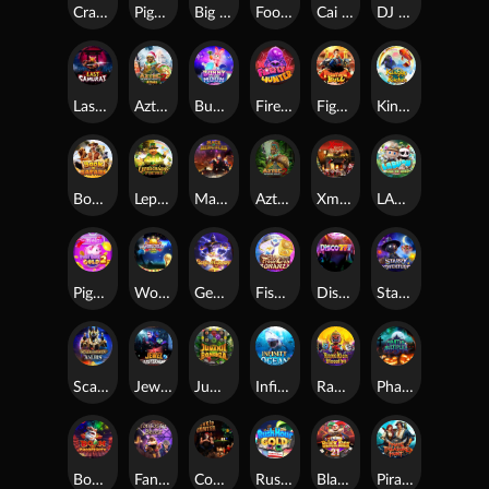
Crazy Bounty
Piggy Bank Gold
Big Net Bass
Football Fever
Cai Shen Fortune
DJ Fever
Last Samurai
Aztec: Bonus Hunt 2 Xmas
Bunny to the Moon
Firefly Hunter
Fighting Bull
Kingyo Riches
Book of Safari
Leprechaun’s Fortune
Mace of Hercules
Aztec: Bonus Hunt 2
Xmas Gift Delight
LABUBU: Fall In Wild
Piggy Bank Gold 2
World Cup Final
Genie Mystery
Fish Prawn Crab Bonanza
Disco 777
Starry Adventure
Scale of Heaven: Anubis
Jewel Mastermind
Jumanji Bonanza
Infinity Ocean
Ramakien Blessing
Phantom Multiplier
Boom of Prosperity
Fantastic Beast
Cookie Hunter
Rush Hour Gold
BlackJack21
Pirate Treasure Hunt