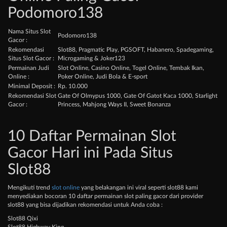
Podomoro138
Nama Situs Slot
Podomoro138
Gacor :
Rekomendasi
Slot88, Pragmatic Play, PGSOFT, Habanero, Spadegaming,
Situs Slot Gacor :
Microgaming & Joker123
Permainan Judi
Slot Online, Casino Online, Togel Online, Tembak Ikan,
Online :
Poker Online, Judi Bola & E-sport
Minimal Deposit :
Rp. 10.000
Rekomendasi Slot
Gate Of Olmypus 1000, Gate Of Gatot Kaca 1000, Starlight
Gacor :
Princess, Mahjong Ways II, Sweet Bonanza
10 Daftar Permainan Slot
Gacor Hari ini Pada Situs
Slot88
Mengikuti trend
slot online
yang belakangan ini viral seperti slot88 kami
menyediakan bocoran 10 daftar permainan slot paling gacor dari provider
slot88 yang bisa dijadikan rekomendasi untuk Anda coba :
Slot88 Qixi
Slot88 Highway King