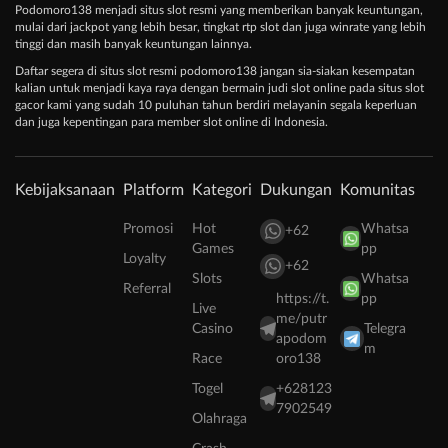
Podomoro138 menjadi situs slot resmi yang memberikan banyak keuntungan,
mulai dari jackpot yang lebih besar, tingkat rtp slot dan juga winrate yang lebih
tinggi dan masih banyak keuntungan lainnya.
Daftar segera di situs slot resmi podomoro138 jangan sia-siakan kesempatan
kalian untuk menjadi kaya raya dengan bermain judi slot online pada situs slot
gacor kami yang sudah 10 puluhan tahun berdiri melayanin segala keperluan
dan juga kepentingan para member slot online di Indonesia.
Kebijaksanaan
Platform
Kategori
Dukungan
Komunitas
Promosi
Hot
Whatsa
+62
Games
pp
Loyalty
+62
Slots
Whatsa
Referral
https://t.
pp
Live
me/putr
Casino
Telegra
apodom
m
Race
oro138
Togel
+628123
7902549
Olahraga