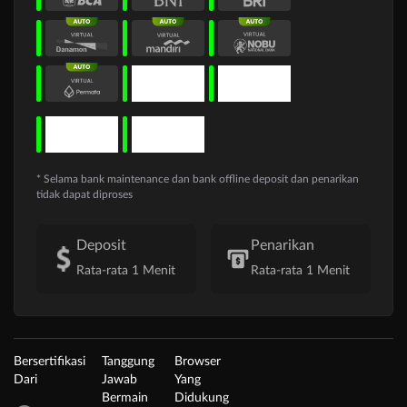
* Selama bank maintenance dan bank offline deposit dan penarikan
tidak dapat diproses
Deposit
Penarikan
Rata-rata 1 Menit
Rata-rata 1 Menit
Bersertifikasi
Tanggung
Browser
Dari
Jawab
Yang
Bermain
Didukung