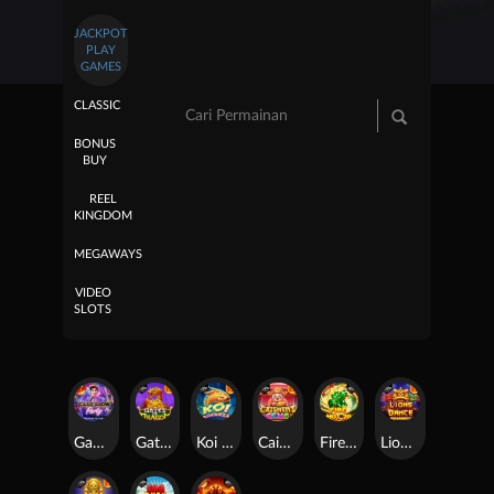
JACKPOT
PLAY
GAMES
CLASSIC
BONUS
BUY
REEL
KINGDOM
MEGAWAYS
VIDEO
SLOTS
Gameshow Party Jackpot Play
Gates of Dragon Jackpot Play
Koi Bonanza Jackpot Play
Caishen's Gems Jackpot Play
Fire Hot 20 Jackpot Play
Lions Dance Megaways Jackpot Play