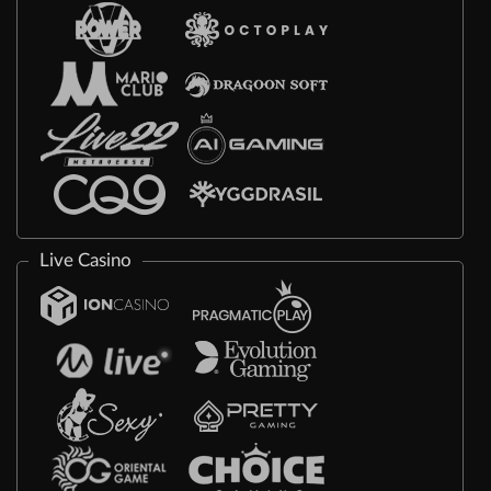
Live Casino