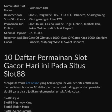
Nama Situs Slot
Podomoro138
Gacor :
Rekomendasi
Slot88, Pragmatic Play, PGSOFT, Habanero, Spadegaming,
Situs Slot Gacor :
Microgaming & Joker123
Permainan Judi
Slot Online, Casino Online, Togel Online, Tembak Ikan,
Online :
Poker Online, Judi Bola & E-sport
Minimal Deposit :
Rp. 10.000
Rekomendasi Slot
Gate Of Olmypus 1000, Gate Of Gatot Kaca 1000, Starlight
Gacor :
Princess, Mahjong Ways II, Sweet Bonanza
10 Daftar Permainan Slot
Gacor Hari ini Pada Situs
Slot88
Mengikuti trend
slot online
yang belakangan ini viral seperti slot88 kami
menyediakan bocoran 10 daftar permainan slot paling gacor dari provider
slot88 yang bisa dijadikan rekomendasi untuk Anda coba :
Slot88 Qixi
Slot88 Highway King
Slot88 Robin Hoot
Slot88 Silent Samurai