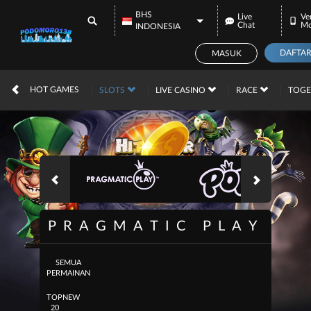
BHS
Live
Ve
Chat
Mo
INDONESIA
DAFTA
MASUK
IDR
12,735,168,
HOT GAMES
SLOTS
LIVE CASINO
RACE
TOG
PRAGMATIC PLAY
SEMUA
PERMAINAN
TOP
NEW
20