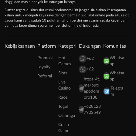
tinggi dan masih banyak keuntungan lainnya.
Daftar segera di situs slot resmi podomoro138 jangan sia-siakan kesempatan
kalian untuk menjadi kaya raya dengan bermain judi slot online pada situs slot
gacor kami yang sudah 10 puluhan tahun berdiri melayanin segala keperluan
dan juga kepentingan para member slot online di Indonesia.
Kebijaksanaan
Platform
Kategori
Dukungan
Komunitas
Promosi
Hot
Whatsa
+62
Games
pp
Loyalty
+62
Slots
Whatsa
Referral
https://t.
pp
Live
me/putr
Casino
Telegra
apodom
m
Race
oro138
Togel
+628123
7902549
Olahraga
Crash
Game